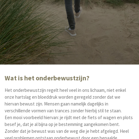
Wat is het onderbewustzijn?
Het onderbewustzijn regelt heel veel in ons lichaam, niet enkel
onze hartslag en bloeddruk worden geregeld zonder dat we
hiervan bewust zijn. Mensen gaan namelijk dagelijks in
verschillende vormen van trances zonder hierbij stil te staan.
Een mooi voorbeeld hiervan: je rijdt met de fiets of wagen en plots
besef je, dat je al bijna op je bestemming aangekomen bent.
Zonder dat je bewust was van de weg die je hebt afgelegd. Heel
veel problemen ontstaan onderbewust door een bepaalde