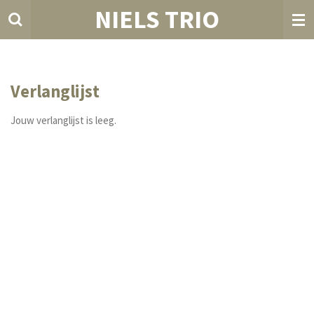
NIELS TRIO
Ga
direct
naar
de
hoofdinhoud
Verlanglijst
Jouw verlanglijst is leeg.